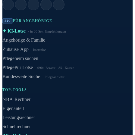
FÜR ANGEHÖRIGE
B2C
✦ KI-Lotse
in 60 Sek. Empfehlungen
Angehörige & Familie
Zuhause-App
kostenlos
Pflegeheim suchen
PflegePur Lotse
990+ Berater · 85+ Kassen
Bundesweite Suche
Pflegeanbieter
TOP-TOOLS
NBA-Rechner
Eigenanteil
Leistungsrechner
Schnellrechner