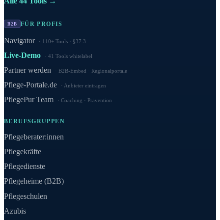
Alle 44 Tools →
FÜR PROFIS
B2B
Navigator
110+ Tools · §37.3
Live-Demo
41 Tools whitelabel
Partner werden
B2B-Embed · Regionalportale
Pflege-Portale.de
Anbieter eintragen
PflegePur Team
Coaching · Prävention
BERUFSGRUPPEN
Pflegeberater:innen
Pflegekräfte
Pflegedienste
Pflegeheime (B2B)
Pflegeschulen
Azubis