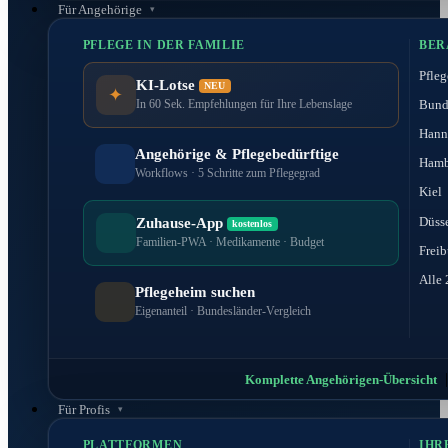
Für Angehörige
PFLEGE IN DER FAMILIE
BER
Pfleg
KI-Lotse
NEU
✦
Bund
In 60 Sek. Empfehlungen für Ihre Lebenslage
Hann
Angehörige & Pflegebedürftige
Hamb
Workflows · 5 Schritte zum Pflegegrad
Kiel
Düss
Zuhause-App
kostenlos
Familien-PWA · Medikamente · Budget
Freib
Alle 
Pflegeheim suchen
Eigenanteil · Bundesländer-Vergleich
Komplette Angehörigen-Übersicht
Für Profis
PLATTFORMEN
IHR