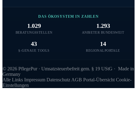
DAS ÖKOSYSTEM IN ZAHLEN
1.029
1.293
BERATUNGSSTELLEN
ANBIETER BUNDESWEIT
43
14
§-GENAUE TOOLS
REGIONALPORTALE
©
2026
PflegePur · Umsatzsteuerbefreit gem. § 19 UStG ·
Made in
Germany
Alle Links
Impressum
Datenschutz
AGB
Portal-Übersicht
Cookie-
Einstellungen