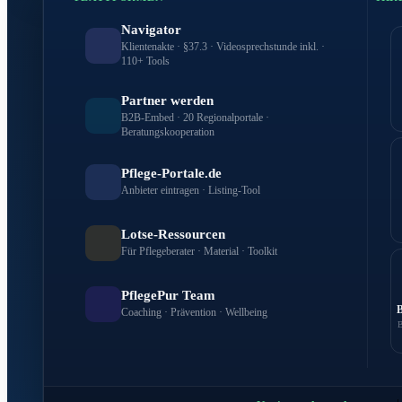
Navigator
Klientenakte · §37.3 · Videosprechstunde inkl. ·
110+ Tools
Partner werden
B2B-Embed · 20 Regionalportale ·
Beratungskooperation
Pflege-Portale.de
Anbieter eintragen · Listing-Tool
Lotse-Ressourcen
Für Pflegeberater · Material · Toolkit
PflegePur Team
Coaching · Prävention · Wellbeing
B