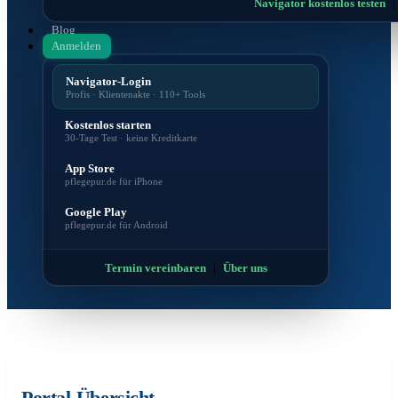
Navigator kostenlos testen
Blog
Anmelden
Navigator-Login
Profis · Klientenakte · 110+ Tools
Kostenlos starten
30-Tage Test · keine Kreditkarte
App Store
pflegepur.de für iPhone
Google Play
pflegepur.de für Android
|
Termin vereinbaren
Über uns
Portal-Übersicht