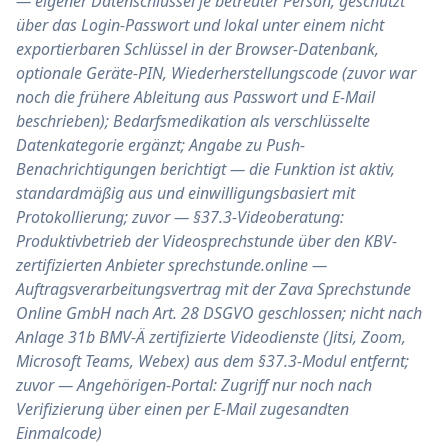
— eigener Datenschlüssel je betreuter Person, geschützt
über das Login-Passwort und lokal unter einem nicht
exportierbaren Schlüssel in der Browser-Datenbank,
optionale Geräte-PIN, Wiederherstellungscode (zuvor war
noch die frühere Ableitung aus Passwort und E-Mail
beschrieben); Bedarfsmedikation als verschlüsselte
Datenkategorie ergänzt; Angabe zu Push-
Benachrichtigungen berichtigt — die Funktion ist aktiv,
standardmäßig aus und einwilligungsbasiert mit
Protokollierung; zuvor — §37.3-Videoberatung:
Produktivbetrieb der Videosprechstunde über den KBV-
zertifizierten Anbieter sprechstunde.online —
Auftragsverarbeitungsvertrag mit der Zava Sprechstunde
Online GmbH nach Art. 28 DSGVO geschlossen; nicht nach
Anlage 31b BMV-Ä zertifizierte Videodienste (Jitsi, Zoom,
Microsoft Teams, Webex) aus dem §37.3-Modul entfernt;
zuvor — Angehörigen-Portal: Zugriff nur noch nach
Verifizierung über einen per E-Mail zugesandten
Einmalcode)