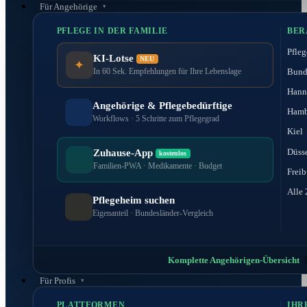
Für Angehörige
PFLEGE IN DER FAMILIE
BER
Pfleg
KI-Lotse
NEU
✦
Bund
In 60 Sek. Empfehlungen für Ihre Lebenslage
Hann
Angehörige & Pflegebedürftige
Hamb
Workflows · 5 Schritte zum Pflegegrad
Kiel
Düss
Zuhause-App
kostenlos
Familien-PWA · Medikamente · Budget
Freib
Alle 
Pflegeheim suchen
Eigenanteil · Bundesländer-Vergleich
Komplette Angehörigen-Übersicht
Für Profis
PLATTFORMEN
IHR