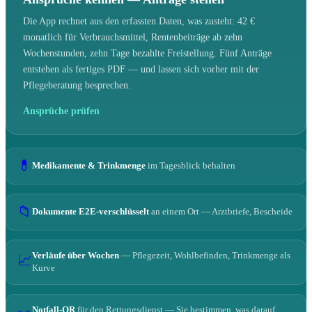
Die App rechnet aus den erfassten Daten, was zusteht: 42 €
monatlich für Verbrauchsmittel, Rentenbeiträge ab zehn
Wochenstunden, zehn Tage bezahlte Freistellung. Fünf Anträge
entstehen als fertiges PDF — und lassen sich vorher mit der
Pflegeberatung besprechen.
Ansprüche prüfen
💊
Medikamente & Trinkmenge
im Tagesblick behalten
📁
Dokumente E2E-verschlüsselt
an einem Ort — Arztbriefe, Bescheide
Verläufe über Wochen
— Pflegezeit, Wohlbefinden, Trinkmenge als
📈
Kurve
Notfall-QR
für den Rettungsdienst — Sie bestimmen, was darauf