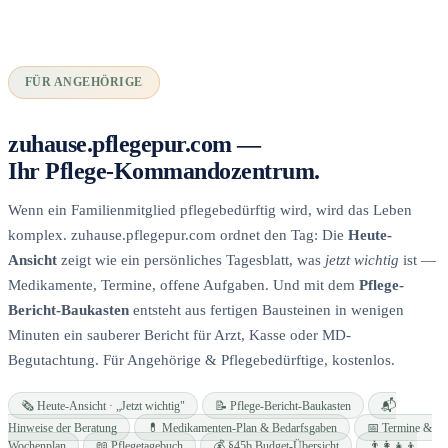
FÜR ANGEHÖRIGE
zuhause.pflegepur.com —
Ihr Pflege-Kommandozentrum.
Wenn ein Familienmitglied pflegebedürftig wird, wird das Leben
komplex. zuhause.pflegepur.com ordnet den Tag: Die
Heute-
Ansicht
zeigt wie ein persönliches Tagesblatt, was
jetzt wichtig
ist —
Medikamente, Termine, offene Aufgaben. Und mit dem
Pflege-
Bericht-Baukasten
entsteht aus fertigen Bausteinen in wenigen
Minuten ein sauberer Bericht für Arzt, Kasse oder MD-
Begutachtung. Für Angehörige & Pflegebedürftige, kostenlos.
🗞️ Heute-Ansicht · „Jetzt wichtig"
📝 Pflege-Bericht-Baukasten
📬
Hinweise der Beratung
💊 Medikamenten-Plan & Bedarfsgaben
📅 Termine &
Wochenplan
📖 Pflegetagebuch
💰 §45b Budget-Übersicht
👨‍👩‍👧‍👦