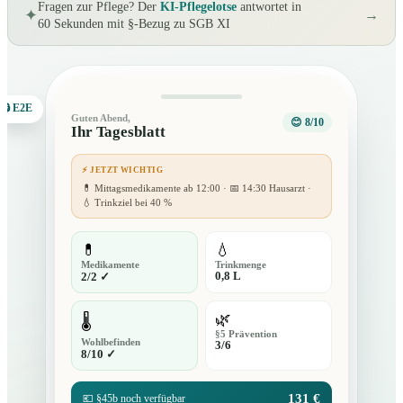
Fragen zur Pflege? Der
KI-Pflegelotse
antwortet in
✦
→
60 Sekunden mit §-Bezug zu SGB XI
🔒 E2E
Guten Abend,
😊 8/10
Ihr Tagesblatt
⚡ JETZT WICHTIG
💊 Mittagsmedikamente ab 12:00 · 📅 14:30 Hausarzt ·
💧 Trinkziel bei 40 %
💊
💧
Medikamente
Trinkmenge
0,8 L
2/2 ✓
🌿
🌡️
§5 Prävention
Wohlbefinden
3/6
8/10 ✓
131 €
💶 §45b noch verfügbar