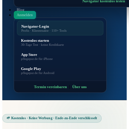
Navigator kostenlos testen
Blog
Anmelden
Navigator-Login
Profis · Klientenakte · 110+ Tools
Kostenlos starten
30-Tage Test · keine Kreditkarte
App Store
pflegepur.de für iPhone
Google Play
pflegepur.de für Android
|
Termin vereinbaren
Über uns
🌱 Kostenlos · Keine Werbung · Ende-zu-Ende verschlüsselt