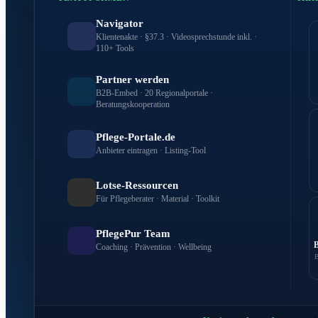
Navigator
Klientenakte · §37.3 · Videosprechstunde inkl. ·
110+ Tools
Partner werden
B2B-Embed · 20 Regionalportale ·
Beratungskooperation
Pflege-Portale.de
Anbieter eintragen · Listing-Tool
Lotse-Ressourcen
Für Pflegeberater · Material · Toolkit
PflegePur Team
Coaching · Prävention · Wellbeing
B